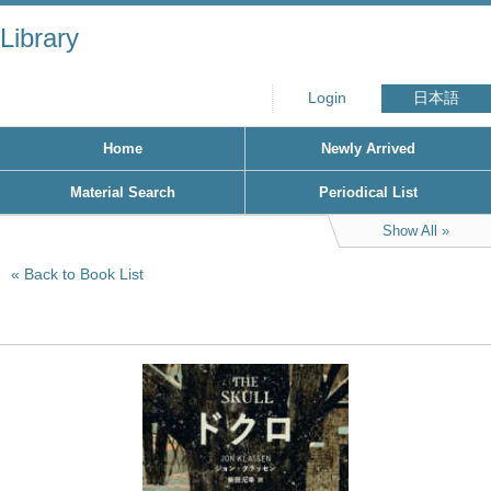
Library
Login
日本語
Home
Newly Arrived
Material Search
Periodical List
Show All
Back to Book List