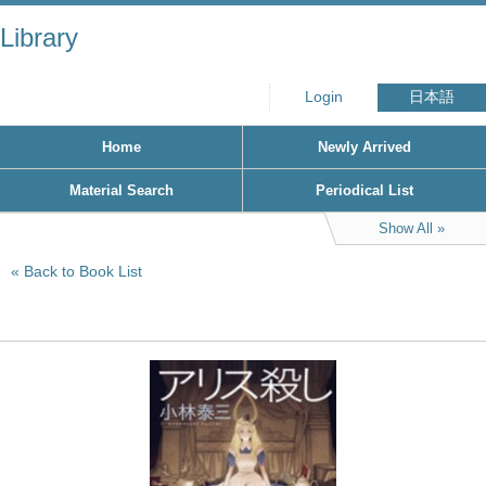
Library
Login
日本語
Home
Newly Arrived
Material Search
Periodical List
Show All
Back to Book List