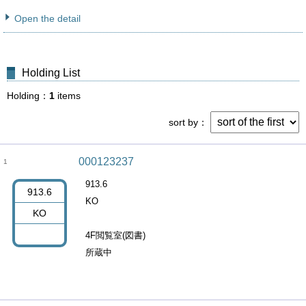
Open the detail
Holding List
Holding
1
items
sort by
000123237
1
913.6
913.6
KO
KO
4F閲覧室(図書)
所蔵中