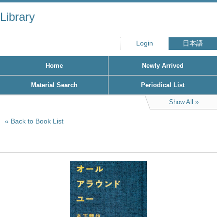
Library
Login
日本語
Home
Newly Arrived
Material Search
Periodical List
Show All
Back to Book List