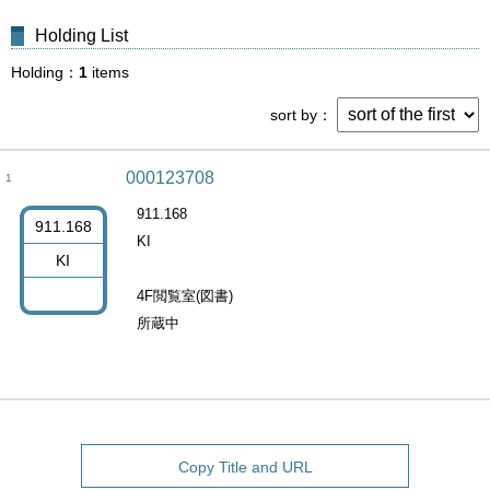
Holding List
Holding
1
items
sort by
000123708
1
911.168
911.168
KI
KI
4F閲覧室(図書)
所蔵中
Copy Title and URL