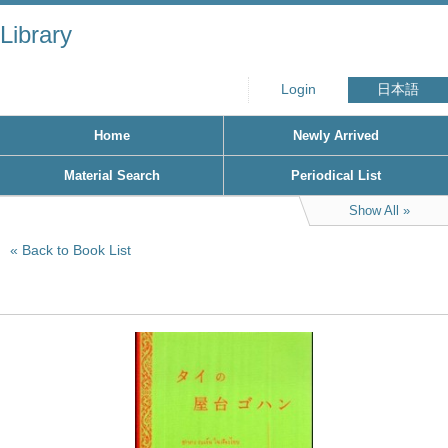
Library
Login
日本語
Home
Newly Arrived
Material Search
Periodical List
Show All
Back to Book List