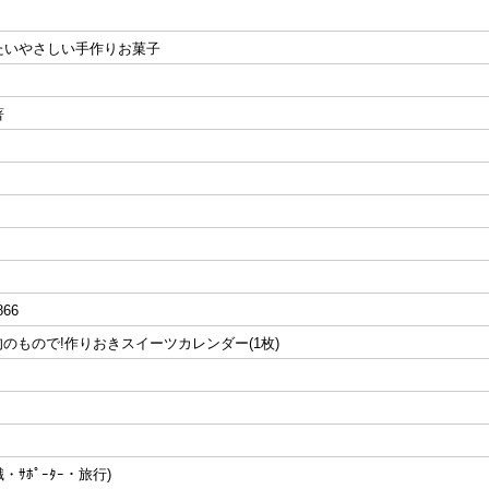
たいやさしい手作りお菓子
著
866
 旬のもので!作りおきスイーツカレンダー(1枚)
職・ｻﾎﾟｰﾀｰ・旅行)