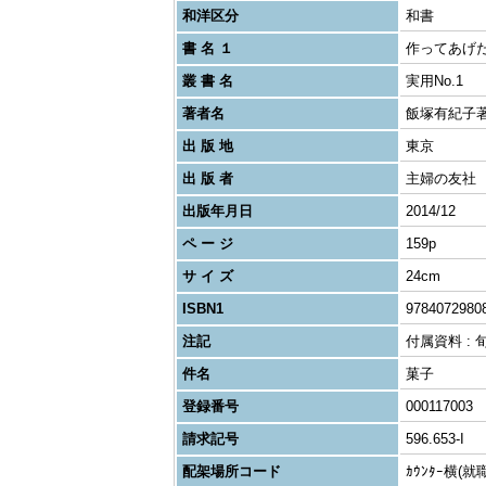
和洋区分
和書
書 名 １
作ってあげ
叢 書 名
実用No.1
著者名
飯塚有紀子
出 版 地
東京
出 版 者
主婦の友社
出版年月日
2014/12
ペ ー ジ
159p
サ イ ズ
24cm
ISBN1
9784072980
注記
付属資料 :
件名
菓子
登録番号
000117003
請求記号
596.653-I
配架場所コード
ｶｳﾝﾀｰ横(就